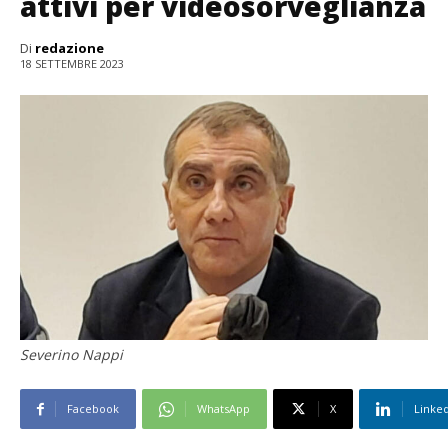
attivi per videosorveglianza
Di
redazione
18 SETTEMBRE 2023
Severino Nappi
Facebook
WhatsApp
X
Linke