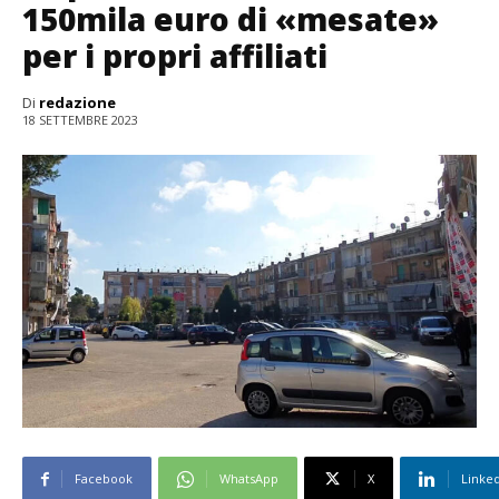
150mila euro di «mesate»
per i propri affiliati
Di
redazione
18 SETTEMBRE 2023
Facebook
WhatsApp
X
Linke