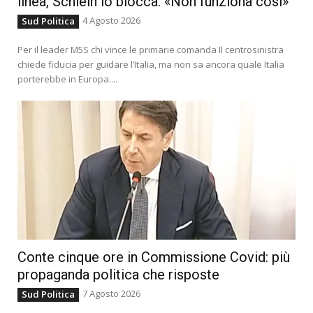
linea, Schlein lo blocca: «Non funziona così»
4 Agosto 2026
Sud Politica
Per il leader M5S chi vince le primarie comanda Il centrosinistra
chiede fiducia per guidare l’Italia, ma non sa ancora quale Italia
porterebbe in Europa....
Conte cinque ore in Commissione Covid: più
propaganda politica che risposte
7 Agosto 2026
Sud Politica