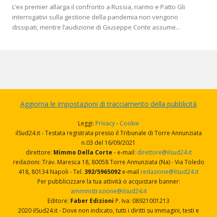
L’ex premier allarga il confronto a Russia, riarmo e Patto Gli
interrogativi sulla gestione della pandemia non vengono
dissipati, mentre l’audizione di Giuseppe Conte assume...
Aggiorna le impostazioni di tracciamento della pubblicità
Leggi:
Privacy
-
Cookie
ilSud24.it - Testata registrata presso il Tribunale di Torre Annunziata
n.03 del 16/09/2021
direttore:
Mimmo Della Corte
- e-mail:
direttore@ilsud24.it
redazioni: Trav. Maresca 18, 80058 Torre Annunziata (Na) - Via Toledo
418, 80134 Napoli - Tel.
392/5965092
e-mail
redazione@ilsud24.it
Per pubblicizzare la tua attività o acquistare banner:
amministrazione@ilsud24.it
Editore:
Faber Edizioni
P. Iva: 08921001213
2020 ilSud24.it - Dove non indicato, tutti i diritti su immagini, testi e