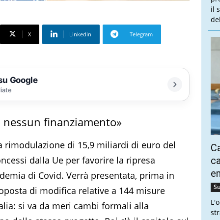
il
de
X
Linkedin
Telegram
 su Google
liate
o nessun finanziamento»
a rimodulazione di 15,9 miliardi di euro del
Ca
oncessi dalla Ue per favorire la ripresa
ca
e
emia di Covid. Verrà presentata, prima in
Su
oposta di modifica relative a 144 misure
L'
alia: si va da meri cambi formali alla
st