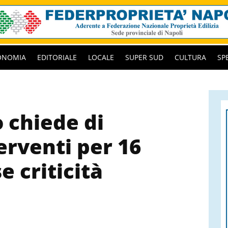
ONOMIA
EDITORIALE
LOCALE
SUPER SUD
CULTURA
SP
o chiede di
erventi per 16
e criticità