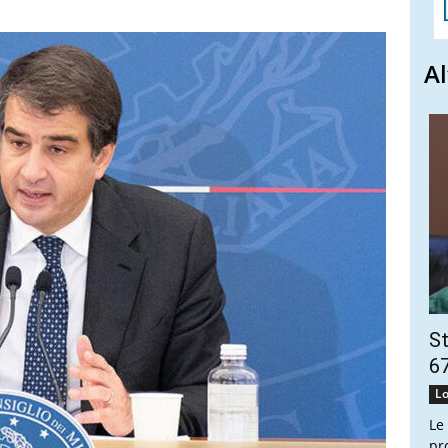
Al
St
67
Lo
Le
pr