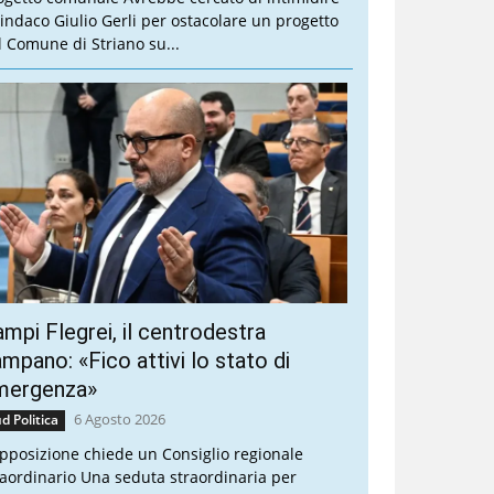
 sindaco Giulio Gerli per ostacolare un progetto
l Comune di Striano su...
mpi Flegrei, il centrodestra
mpano: «Fico attivi lo stato di
mergenza»
6 Agosto 2026
d Politica
opposizione chiede un Consiglio regionale
raordinario Una seduta straordinaria per