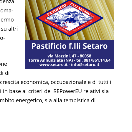
adenza
 Roma-
alermo-
su altri
mo-
one
di di
crescita economica, occupazionale e di tutti i
ti in base ai criteri del REPowerEU relativi sia
mbito energetico, sia alla tempistica di