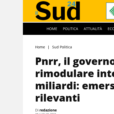
HOME
POLITICA
ATTUALITÀ
EC
Home
Sud Politica
Pnrr, il govern
rimodulare int
miliardi: emers
rilevanti
Di
redazione