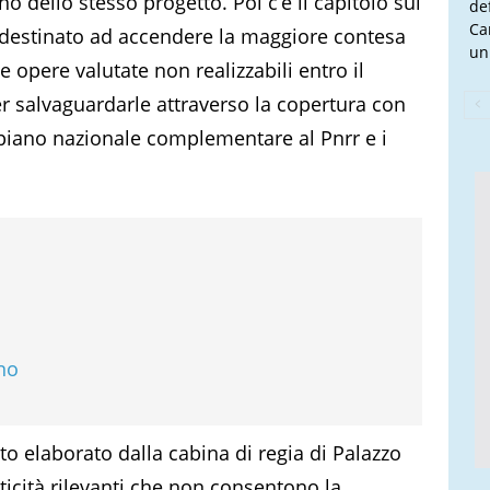
o dello stesso progetto. Poi c’è il capitolo sul
de
Ca
destinato ad accendere la maggiore contesa
un
 opere valutate non realizzabili entro il
r salvaguardarle attraverso la copertura con
l piano nazionale complementare al Pnrr e i
rno
to elaborato dalla cabina di regia di Palazzo
ticità rilevanti che non consentono la