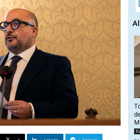
Al
To
de
Ma
Cu
X
Linkedin
Telegram