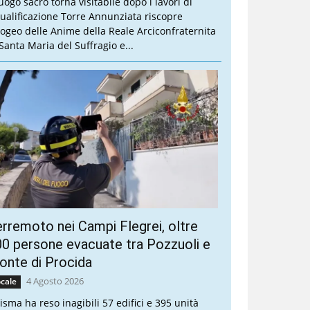
luogo sacro torna visitabile dopo i lavori di
qualificazione Torre Annunziata riscopre
Ipogeo delle Anime della Reale Arciconfraternita
 Santa Maria del Suffragio e...
rremoto nei Campi Flegrei, oltre
0 persone evacuate tra Pozzuoli e
nte di Procida
4 Agosto 2026
cale
sisma ha reso inagibili 57 edifici e 395 unità