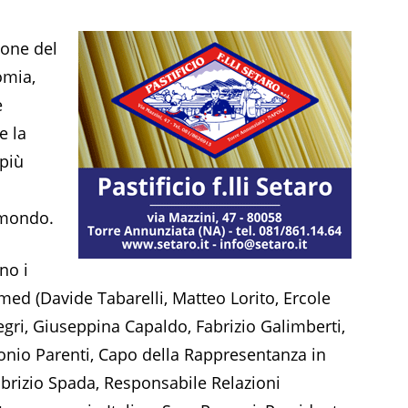
ione del
omia,
e
e la
 più
 mondo.
no i
ed (Davide Tabarelli, Matteo Lorito, Ercole
egri, Giuseppina Capaldo, Fabrizio Galimberti,
onio Parenti, Capo della Rappresentanza in
brizio Spada, Responsabile Relazioni