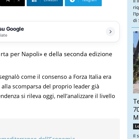
Il 
ri
l’
di
 su Google
liate
rta per Napoli» e della seconda edizione
segnalò come il consenso a Forza Italia era
o alla scomparsa del proprio leader già
denza si rileva oggi, nell’analizzare il livello
Te
70
Mo
Lo
Il 
romediterraneo dell’Economia