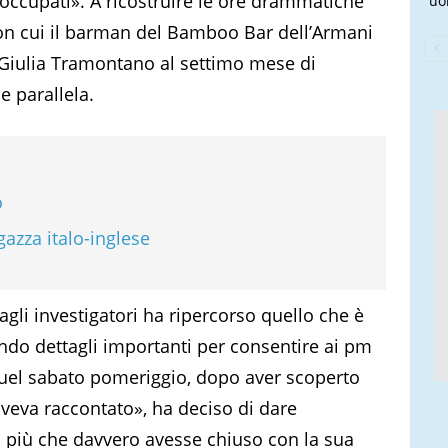
occupati». A ricostruire le ore drammatiche
uo
 con cui il barman del Bamboo Bar dell’Armani
 Giulia Tramontano al settimo mese di
e parallela.
o
gazza italo-inglese
gli investigatori ha ripercorso quello che è
ndo dettagli importanti per consentire ai pm
uel sabato pomeriggio, dopo aver scoperto
veva raccontato», ha deciso di dare
più che davvero avesse chiuso con la sua