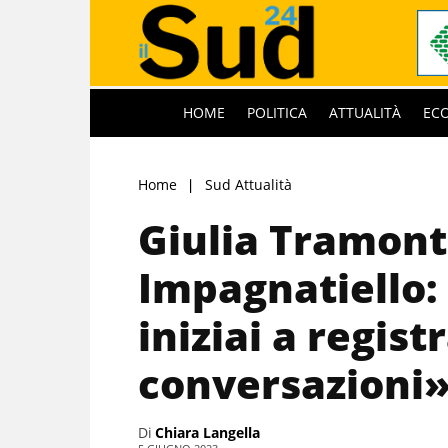
HOME
POLITICA
ATTUALITÀ
EC
Home
Sud Attualità
Giulia Tramont
Impagnatiello:
iniziai a regist
conversazioni
Di
Chiara Langella