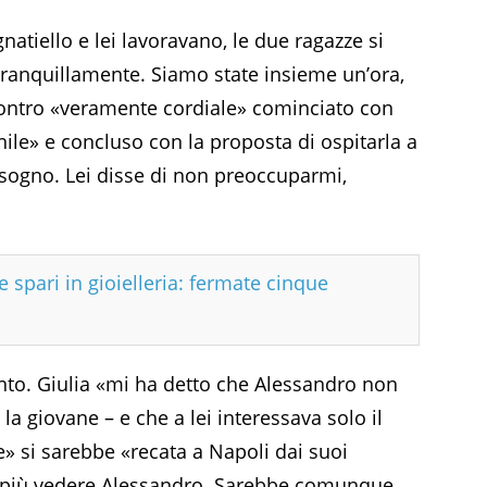
natiello e lei lavoravano, le due ragazze si
tranquillamente. Siamo state insieme un’ora,
ncontro «veramente cordiale» cominciato con
ile» e concluso con la proposta di ospitarla a
isogno. Lei disse di non preoccuparmi,
 spari in gioielleria: fermate cinque
nto. Giulia «mi ha detto che Alessandro non
 la giovane – e che a lei interessava solo il
» si sarebbe «recata a Napoli dai suoi
 più vedere Alessandro. Sarebbe comunque