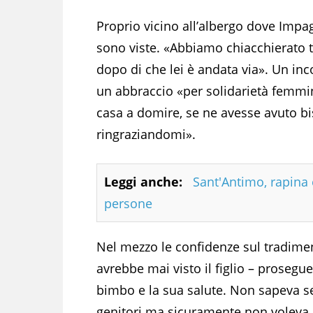
Proprio vicino all’albergo dove Impag
sono viste. «Abbiamo chiacchierato 
dopo di che lei è andata via». Un i
un abbraccio «per solidarietà femmin
casa a domire, se ne avesse avuto b
ringraziandomi».
Leggi anche:
Sant'Antimo, rapina e
persone
Nel mezzo le confidenze sul tradime
avrebbe mai visto il figlio – prosegue
bimbo e la sua salute. Non sapeva se
genitori ma sicuramente non voleva