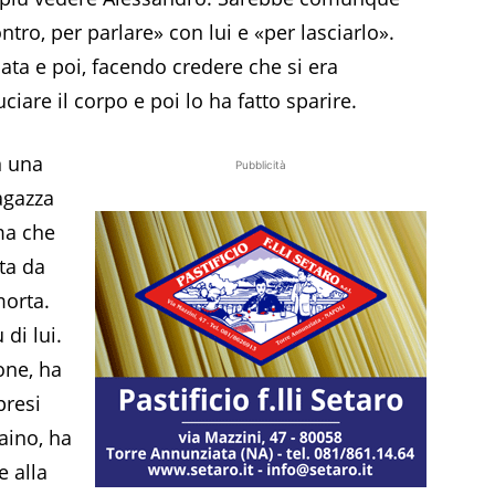
tro, per parlare» con lui e «per lasciarlo».
llata e poi, facendo credere che si era
ciare il corpo e poi lo ha fatto sparire.
n una
Pubblicità
agazza
ima che
ta da
morta.
di lui.
one, ha
presi
aino, ha
e alla