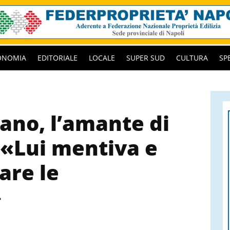
ONOMIA
EDITORIALE
LOCALE
SUPER SUD
CULTURA
SP
ano, l’amante di
 «Lui mentiva e
rare le
»