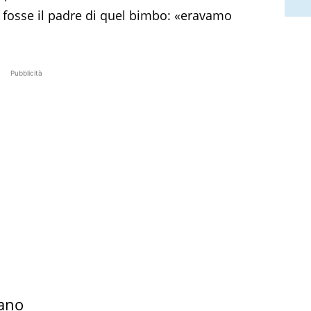
osse il padre di quel bimbo: «eravamo
Pubblicità
tano