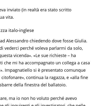
l
a inviato (in realtà era stato scritto
ua vita.
zza italo-inglese
re ad Alessandro chiedendo dove fosse Giulia.
 di vederci perché voleva parlarmi da solo,
questa vicenda». «Le sue richieste – ha
ti che mi ha accompagnato un collega a casa
». Impagnatiello si è presentato comunque
 citofonare», continua la ragazza, e «alla fine
 sbarre della finestra del ballatoio.
trare, ma io non ho voluto perché avevo
gli inquirenti e gli investigatori, che nelle