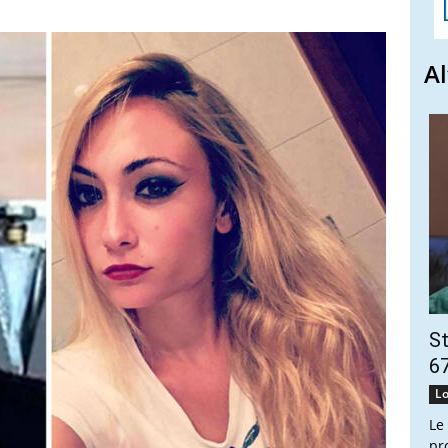
Al
St
67
Lo
Le
pr