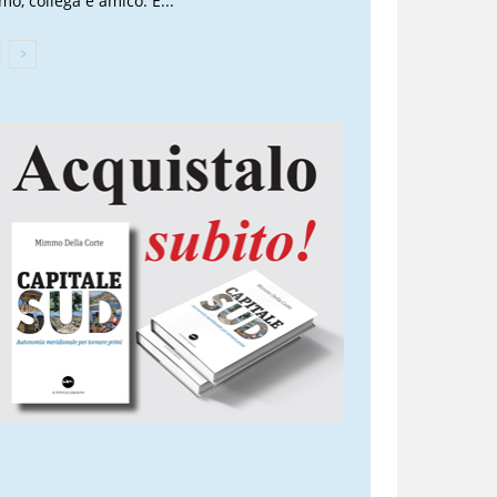
mo, collega e amico. È...