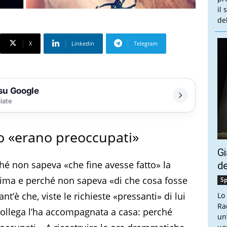
il
de
X
Linkedin
Telegram
 su Google
liate
ro «erano preoccupati»
Gi
ché non sapeva «che fine avesse fatto» la
de
rima e perché non sapeva «di che cosa fosse
Sp
’è che, viste le richieste «pressanti» di lui
Lo
Ra
 collega l’ha accompagnata a casa: perché
un