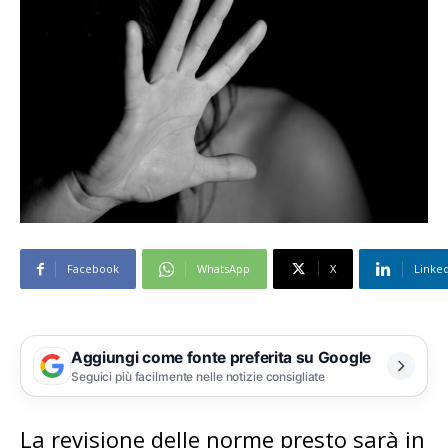
Facebook
WhatsApp
X
Linke
Aggiungi come fonte preferita su Google
Seguici più facilmente nelle notizie consigliate
La revisione delle norme presto sarà in