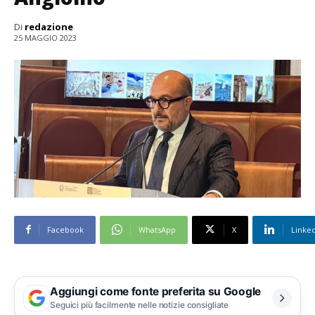
Di
redazione
25 MAGGIO 2023
Facebook
WhatsApp
X
Linke
Aggiungi come fonte preferita su Google
Seguici più facilmente nelle notizie consigliate