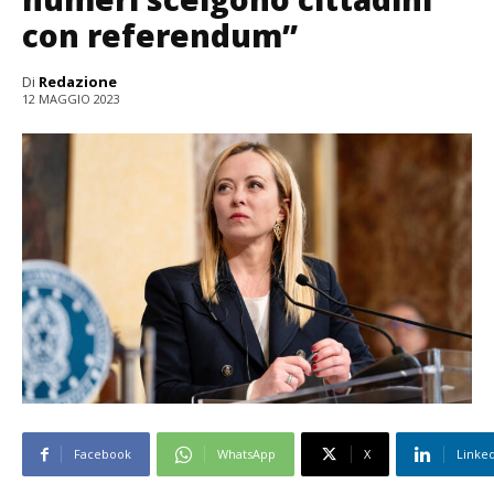
con referendum”
Di
Redazione
12 MAGGIO 2023
Facebook
WhatsApp
X
Linke