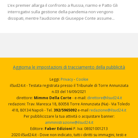
L’ex premier allarga il confronto a Russia, riarmo e Patto Gli
interrogativi sulla gestione della pandemia non vengono
dissipati, mentre l’audizione di Giuseppe Conte assume...
Aggiorna le impostazioni di tracciamento della pubblicità
Leggi:
Privacy
-
Cookie
ilSud24.it - Testata registrata presso il Tribunale di Torre Annunziata
n.03 del 16/09/2021
direttore:
Mimmo Della Corte
- e-mail:
direttore@ilsud24.it
redazioni: Trav. Maresca 18, 80058 Torre Annunziata (Na) - Via Toledo
418, 80134 Napoli - Tel.
392/5965092
e-mail
redazione@ilsud24.it
Per pubblicizzare la tua attività o acquistare banner:
amministrazione@ilsud24.it
Editore:
Faber Edizioni
P. Iva: 08921001213
2020 ilSud24.it - Dove non indicato, tutti i diritti su immagini, testi e