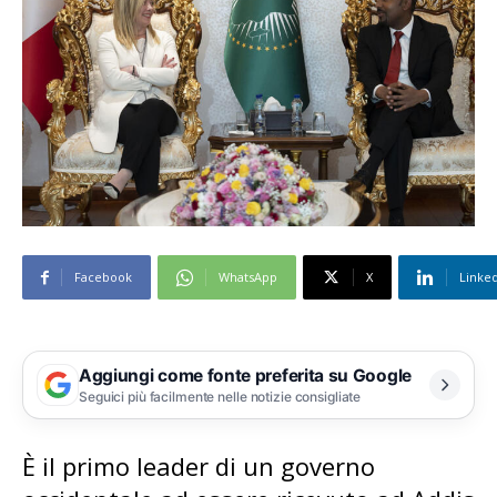
Facebook
WhatsApp
X
Linke
Aggiungi come fonte preferita su Google
Seguici più facilmente nelle notizie consigliate
È il primo leader di un governo