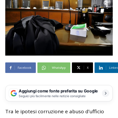
Facebook
WhatsApp
X
Linke
Aggiungi come fonte preferita su Google
Seguici più facilmente nelle notizie consigliate
Tra le ipotesi corruzione e abuso d’ufficio