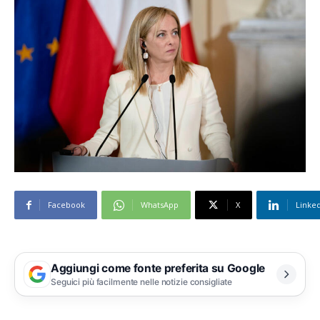
Facebook
WhatsApp
X
Linke
Aggiungi come fonte preferita su Google
Seguici più facilmente nelle notizie consigliate