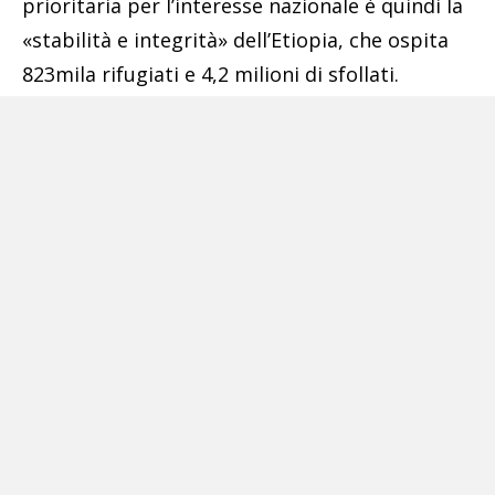
prioritaria per l’interesse nazionale è quindi la
«stabilità e integrità» dell’Etiopia, che ospita
823mila rifugiati e 4,2 milioni di sfollati.
Anche l’emergenza umanitaria e la sicurezza
della Somalia saranno oggetto della missione,
prima in un colloquio con il presidente somalo
Hassan Sheikh Mohamud che poi sabato si
allargherà ad un trilaterale Italia-Etiopia-
Somalia.
Meloni al suo arrivo ad Addis Abeba vedrà
anche il presidente dell’Unione Africana
Moussa Faki, prima di andare al Palazzo
Nazionale per il tête-à-tête con Abiy, seguito