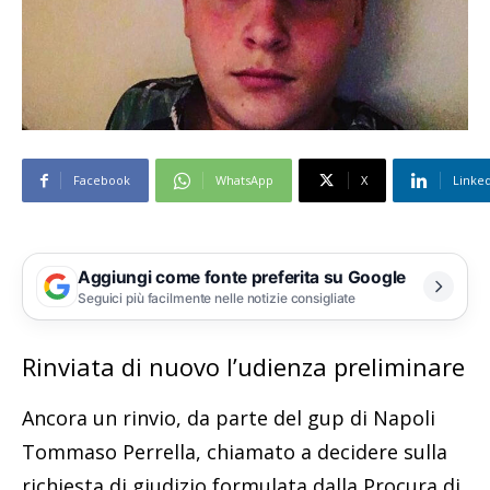
Facebook
WhatsApp
X
Linke
Aggiungi come fonte preferita su Google
Seguici più facilmente nelle notizie consigliate
Rinviata di nuovo l’udienza preliminare
Ancora un rinvio, da parte del gup di Napoli
Tommaso Perrella, chiamato a decidere sulla
richiesta di giudizio formulata dalla Procura di