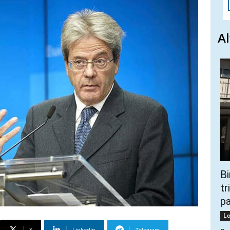
Al
Bi
tr
p
Lo
X
Linkedin
Telegram