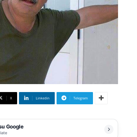
X
Linkedin
Telegram
 su Google
liate