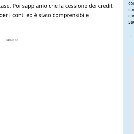
con
case. Poi sappiamo che la cessione dei crediti
co
per i conti ed è stato comprensibile
co
Sau
Pubblicità