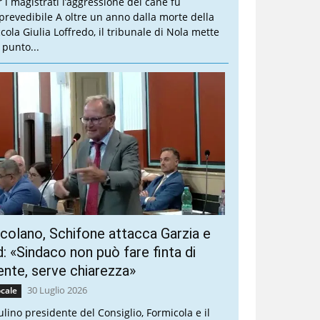
r i magistrati l’aggressione del cane fu
prevedibile A oltre un anno dalla morte della
ccola Giulia Loffredo, il tribunale di Nola mette
 punto...
colano, Schifone attacca Garzia e
: «Sindaco non può fare finta di
ente, serve chiarezza»
30 Luglio 2026
cale
ulino presidente del Consiglio, Formicola e il