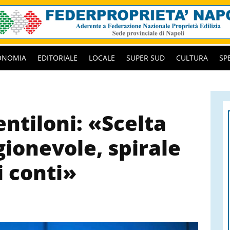
ONOMIA
EDITORIALE
LOCALE
SUPER SUD
CULTURA
SP
ntiloni: «Scelta
gionevole, spirale
i conti»