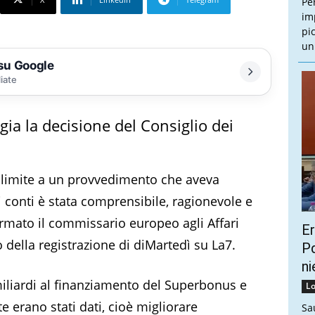
Pe
im
pi
un
 su Google
liate
ia la decisione del Consiglio dei
n limite a un provvedimento che aveva
 conti è stata comprensibile, ragionevole e
rmato il commissario europeo agli Affari
Er
 della registrazione di diMartedì su La7.
Pd
ni
iliardi al finanziamento del Superbonus e
Lo
te erano stati dati, cioè migliorare
Sa