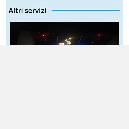
Altri servizi
Giancarlo Siani, al Maschio Angioino
debutta «Il coraggio della verità»
6 Agosto 2026
Spettacolo
Lo spettacolo è scritto da Giovanni Taranto Raccontare
Giancarlo Siani senza trasformarlo in un’icona distante,