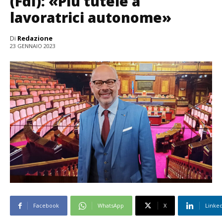
(FdI): «Più tutele a
lavoratrici autonome»
Di
Redazione
23 GENNAIO 2023
Facebook
WhatsApp
X
Linke