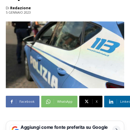
Di
Redazione
5 GENNAIO 2023
Facebook
WhatsApp
X
Linke
Aggiungi come fonte preferita su Google