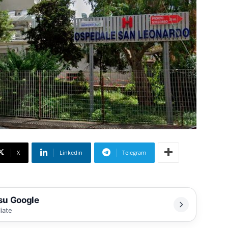
X
Linkedin
Telegram
 su Google
liate