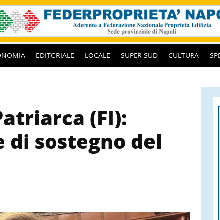
ONOMIA
EDITORIALE
LOCALE
SUPER SUD
CULTURA
SP
atriarca (FI):
 di sostegno del