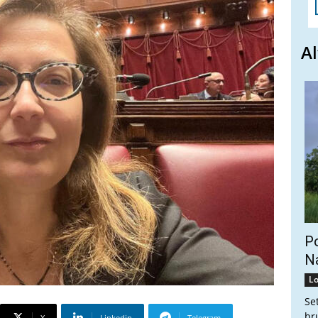
Al
Po
Na
Lo
Se
br
X
Linkedin
Telegram