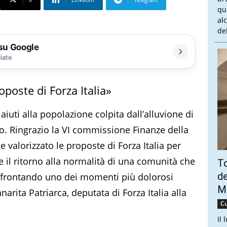
qu
al
del
 su Google
liate
oposte di Forza Italia»
uti alla popolazione colpita dall’alluvione di
. Ringrazio la VI commissione Finanze della
 valorizzato le proposte di Forza Italia per
e il ritorno alla normalità di una comunità che
To
de
affrontando uno dei momenti più dolorosi
Ma
narita Patriarca, deputata di Forza Italia alla
Cu
Il 