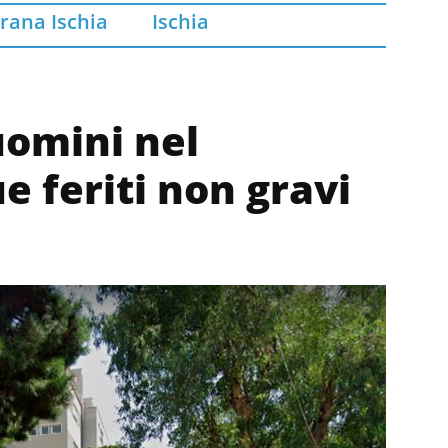
rana Ischia
Ischia
uomini nel
 feriti non gravi