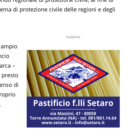
ema di protezione civile delle regioni e degli
Pubblicità
ù ampio
ncio
iarca –
ù presto
enso di
proprio
.