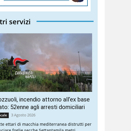
tri servizi
zzuoli, incendio attorno all’ex base
to: 52enne agli arresti domiciliari
3 Agosto 2026
cale
tte ettari di macchia mediterranea distrutti per
uciare foglie secche Settantamila metri