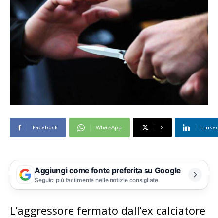
Facebook
WhatsApp
X
Linke
Aggiungi come fonte preferita su Google
Seguici più facilmente nelle notizie consigliate
L’aggressore fermato dall’ex calciatore