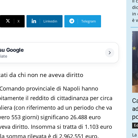
Il
dic
in
è v
X
Linkedin
Telegram
 su Google
liate
cati da chi non ne aveva diritto
el Comando provinciale di Napoli hanno
itamente il reddito di cittadinanza per circa
Ca
aliera (con riferimento ad un periodo che va
ad
po
vero 553 giorni) significano 26.488 euro
Ed
veva diritto. Insomma si tratta di 1.103 euro
La
i la somma rilevata è di 2.962.551 euro.