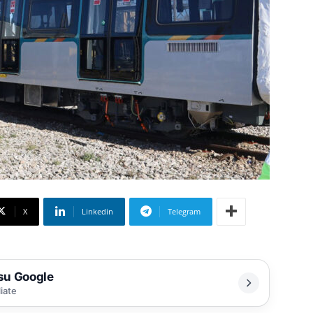
X
Linkedin
Telegram
 su Google
liate