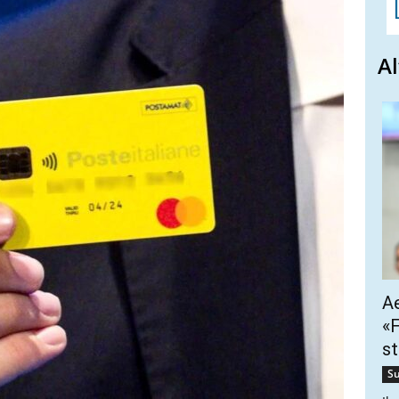
Al
Ae
«F
st
Su