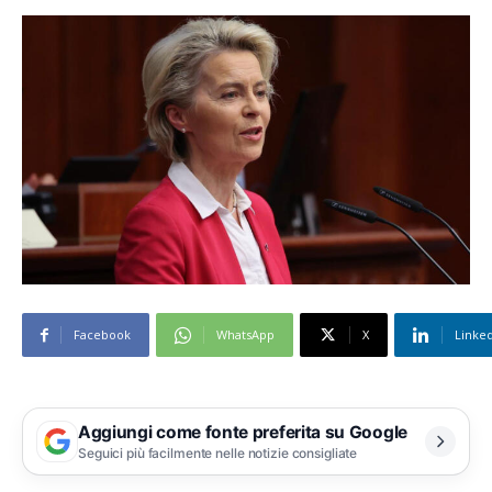
Facebook
WhatsApp
X
Linke
Aggiungi come fonte preferita su Google
Seguici più facilmente nelle notizie consigliate