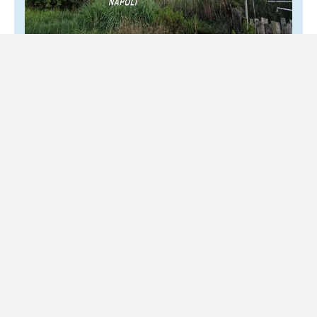
Pozzuoli, incendio attorno all’ex base
Nato: 52enne agli arresti domiciliari
3 Agosto 2026
Locale
Sette ettari di macchia mediterranea distrutti per bruciare
foglie secche Settantamila metri quadrati di macchia
mediterranea distrutti e alcune abitazioni sgomberate. È il
bilancio dell’incendio...