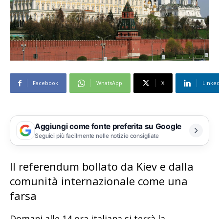
Facebook
WhatsApp
X
Linke
Aggiungi come fonte preferita su Google
Seguici più facilmente nelle notizie consigliate
Il referendum bollato da Kiev e dalla
comunità internazionale come una
farsa
Domani alle 14 ora italiana si terrà la