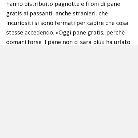
hanno distribuito pagnotte e filoni di pane
gratis ai passanti, anche stranieri, che
incuriositi si sono fermati per capire che cosa
stesse accedendo. «Oggi pane gratis, perchè
domani forse il pane non ci sarà più» ha urlato
un manifestante ricordando che «noi siamo
buoni proprio come il pane», facendo proprio
un antico detto.
«Con queste bollette e questi rincari delle
materie prime – ha spiegato Antonio Rescigno,
panificatore di Pozzuoli – saremo costretti a
portare il pane a un prezzo irraggiungibile per
molta gente e il pane diventerà un bene di
lusso quando invece è un bene di prima