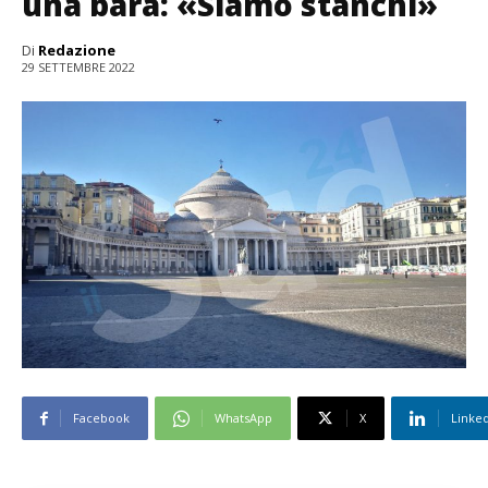
una bara: «Siamo stanchi»
Di
Redazione
29 SETTEMBRE 2022
Facebook
WhatsApp
X
Linke