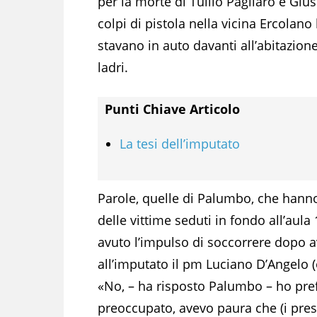
per la morte di Tullio Pagliaro e Gius
colpi di pistola nella vicina Ercolano
stavano in auto davanti all’abitazion
ladri.
Punti Chiave Articolo
La tesi dell’imputato
Parole, quelle di Palumbo, che hann
delle vittime seduti in fondo all’aul
avuto l’impulso di soccorrere dopo av
all’imputato il pm Luciano D’Angelo (
«No, – ha risposto Palumbo – ho prefe
preoccupato, avevo paura che (i presun