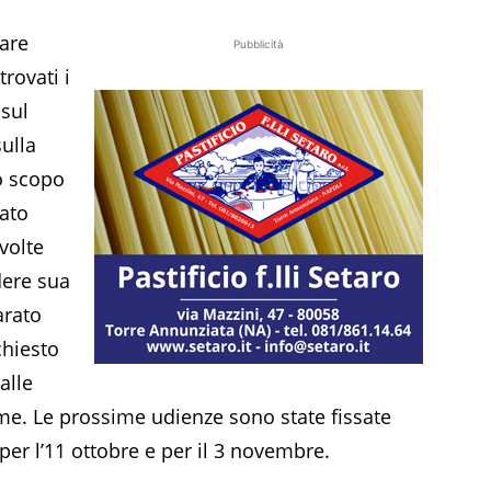
eare
Pubblicità
trovati i
 sul
sulla
lo scopo
rato
volte
dere sua
arato
chiesto
alle
ime. Le prossime udienze sono state fissate
per l’11 ottobre e per il 3 novembre.