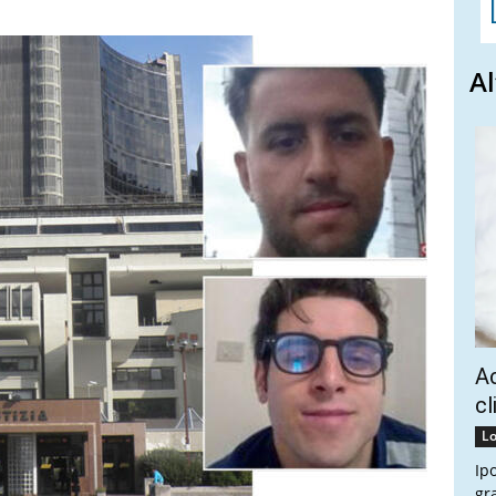
Al
Ac
cl
Lo
Ip
gr