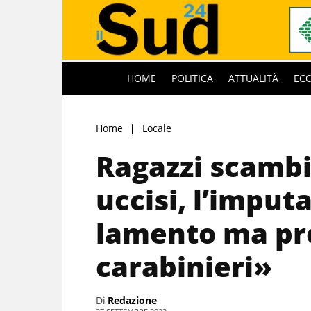
HOME
POLITICA
ATTUALITÀ
EC
Home
Locale
Ragazzi scambia
uccisi, l’imput
lamento ma pre
carabinieri»
Di
Redazione