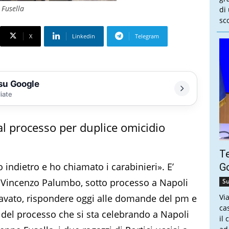
 Fusella
di
sco
X
Linkedin
Telegram
 su Google
liate
al processo per duplice omicidio
Te
indietro e ho chiamato i carabinieri». E’
Go
e Vincenzo Palumbo, sotto processo a Napoli
Su
ravato, rispondere oggi alle domande del pm e
Vi
ca
a del processo che si sta celebrando a Napoli
il