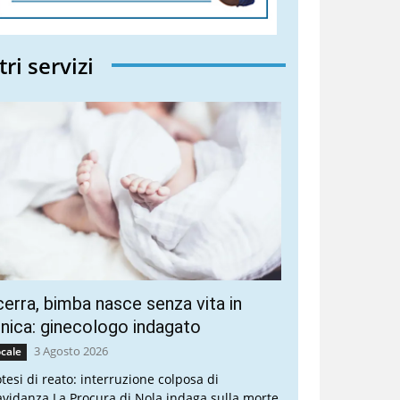
tri servizi
erra, bimba nasce senza vita in
inica: ginecologo indagato
3 Agosto 2026
cale
otesi di reato: interruzione colposa di
avidanza La Procura di Nola indaga sulla morte