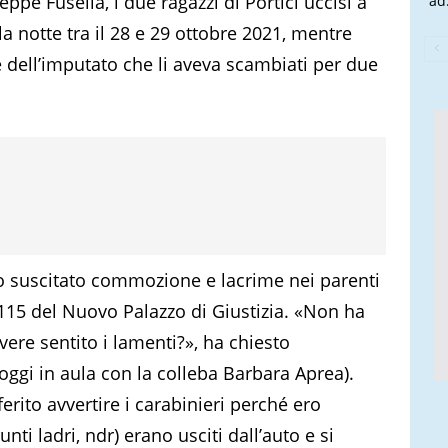
eppe Fusella, i due ragazzi di Portici uccisi a
ad.
 la notte tra il 28 e 29 ottobre 2021, mentre
e dell’imputato che li aveva scambiati per due
o suscitato commozione e lacrime nei parenti
a 115 del Nuovo Palazzo di Giustizia. «Non ha
ere sentito i lamenti?», ha chiesto
oggi in aula con la colleba Barbara Aprea).
rito avvertire i carabinieri perché ero
ti ladri, ndr) erano usciti dall’auto e si