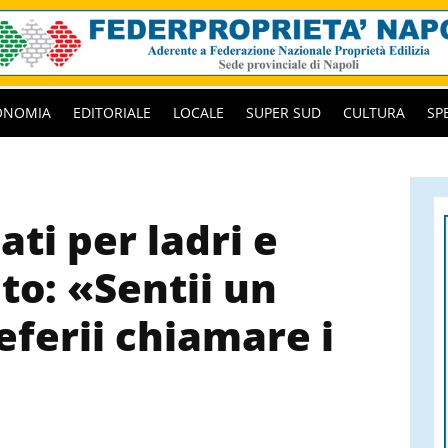
ONOMIA
EDITORIALE
LOCALE
SUPER SUD
CULTURA
SP
ti per ladri e
ato: «Sentii un
ferii chiamare i