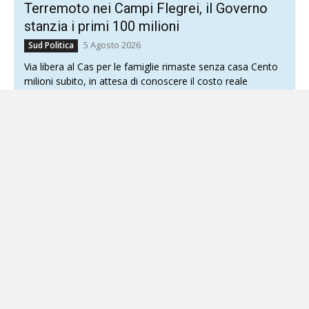
Terremoto nei Campi Flegrei, il Governo
stanzia i primi 100 milioni
5 Agosto 2026
Sud Politica
Via libera al Cas per le famiglie rimaste senza casa Cento
milioni subito, in attesa di conoscere il costo reale
dell’emergenza. Il Governo prova ad...
Martina Carbonaro, ai genitori della 14enne