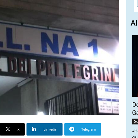
Al
Do
G
Su
X
Linkedin
Telegram
«H
qu