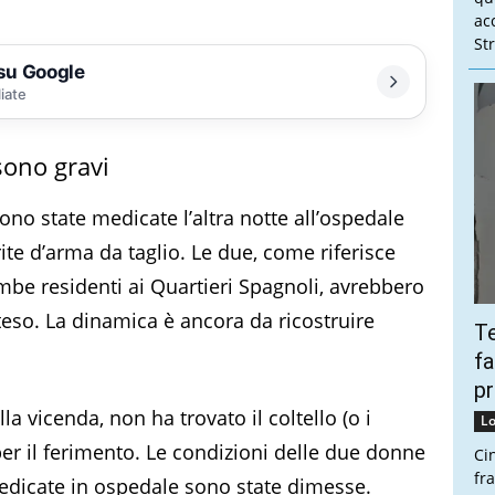
ac
Str
 su Google
liate
sono gravi
ono state medicate l’altra notte all’ospedale
ite d’arma da taglio. Le due, come riferisce
ambe residenti ai Quartieri Spagnoli, avrebbero
teso. La dinamica è ancora da ricostruire
Te
fa
pr
a vicenda, non ha trovato il coltello (o i
Lo
 per il ferimento. Le condizioni delle due donne
Ci
fr
edicate in ospedale sono state dimesse.