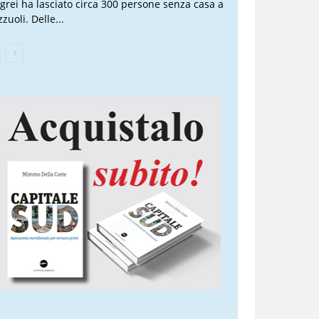
egrei ha lasciato circa 300 persone senza casa a
zuoli. Delle...