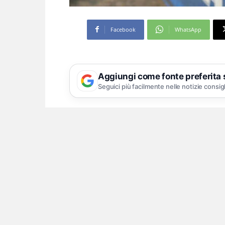
Facebook
WhatsApp
Aggiungi come fonte preferita
Seguici più facilmente nelle notizie consig
Si è cosparso di vernice ross
Con il suo scooter ha simulato un in
vernice rossa spacciata per sangue, 
per costringerlo a risarcirlo: la polizi
termine di indagini coordinate dalla
42enne nei confronti dei quali gli inv