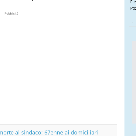
Fl
Poz
Pubblicità
morte al sindaco: 67enne ai domiciliari