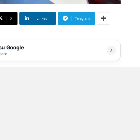
X
Linkedin
Telegram
 su Google
liate
a per simulare sangue
cidente stradale, addirittura cospargendosi di
e poi ha minacciato un ignaro automobilista
a di Stato di Torre del Greco (Napoli), al
 Procura di Torre Annunziata, ha arrestato un
estigatori ipotizzano il reato di estorsione.