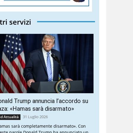
tri servizi
nald Trump annuncia l’accordo su
aza: «Hamas sarà disarmato»
31 Luglio 2026
d Attualità
amas sarà completamente disarmato». Con
este parole Donald Trump ha annunciato un