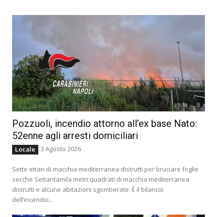
Pozzuoli, incendio attorno all’ex base Nato:
52enne agli arresti domiciliari
3 Agosto 2026
Locale
Sette ettari di macchia mediterranea distrutti per bruciare foglie
secche Settantamila metri quadrati di macchia mediterranea
distrutti e alcune abitazioni sgomberate. È il bilancio
dell’incendio...