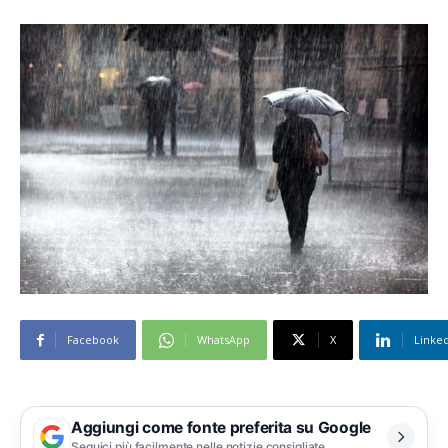
Facebook
WhatsApp
X
Linke
Aggiungi come fonte preferita su Google
Seguici più facilmente nelle notizie consigliate