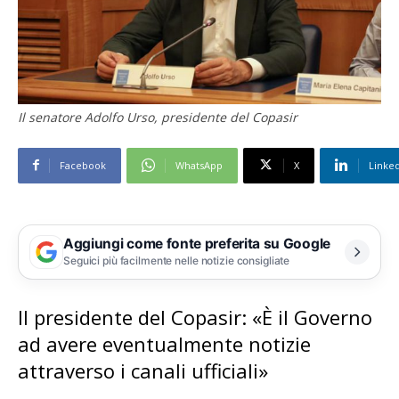
Il senatore Adolfo Urso, presidente del Copasir
Facebook
WhatsApp
X
Linke
Aggiungi come fonte preferita su Google
Seguici più facilmente nelle notizie consigliate
Il presidente del Copasir: «È il Governo
ad avere eventualmente notizie
attraverso i canali ufficiali»