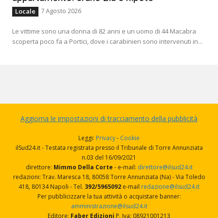
7 Agosto 2026
Locale
Le vittime sono una donna di 82 anni e un uomo di 44 Macabra
scoperta poco fa a Portici, dove i carabinieri sono intervenuti in...
Aggiorna le impostazioni di tracciamento della pubblicità
Leggi:
Privacy
-
Cookie
ilSud24.it - Testata registrata presso il Tribunale di Torre Annunziata
n.03 del 16/09/2021
direttore:
Mimmo Della Corte
- e-mail:
direttore@ilsud24.it
redazioni: Trav. Maresca 18, 80058 Torre Annunziata (Na) - Via Toledo
418, 80134 Napoli - Tel.
392/5965092
e-mail
redazione@ilsud24.it
Per pubblicizzare la tua attività o acquistare banner:
amministrazione@ilsud24.it
Editore:
Faber Edizioni
P. Iva: 08921001213