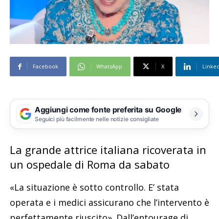
Facebook
WhatsApp
X
Linke
Aggiungi come fonte preferita su Google
Seguici più facilmente nelle notizie consigliate
La grande attrice italiana ricoverata in
un ospedale di Roma da sabato
«La situazione è sotto controllo. E’ stata
operata e i medici assicurano che l’intervento è
perfettamente riuscito». Dall’entourage di