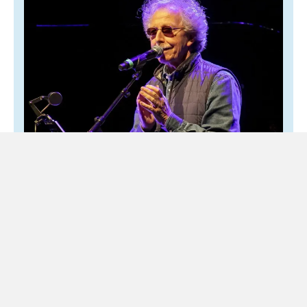
Fabio Concato: il cantautore che
attraversa le generazioni riparte da «Altro
di me»
2 Agosto 2026
Spettacolo
Torna in scena scegliendo la via più semplice e coraggiosa
Figlio d’arte e cresciuto in una famiglia dove il jazz e il
canto lirico erano...