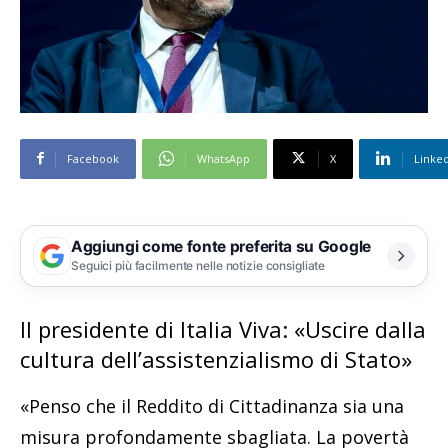
Facebook
WhatsApp
X
Linke
Aggiungi come fonte preferita su Google
Seguici più facilmente nelle notizie consigliate
Il presidente di Italia Viva: «Uscire dalla
cultura dell’assistenzialismo di Stato»
«Penso che il Reddito di Cittadinanza sia una
misura profondamente sbagliata. La povertà