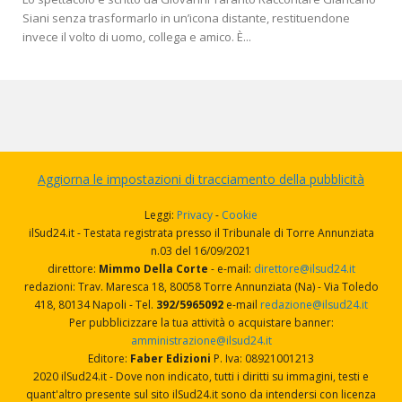
Siani senza trasformarlo in un’icona distante, restituendone
invece il volto di uomo, collega e amico. È...
Aggiorna le impostazioni di tracciamento della pubblicità
Leggi:
Privacy
-
Cookie
ilSud24.it - Testata registrata presso il Tribunale di Torre Annunziata
n.03 del 16/09/2021
direttore:
Mimmo Della Corte
- e-mail:
direttore@ilsud24.it
redazioni: Trav. Maresca 18, 80058 Torre Annunziata (Na) - Via Toledo
418, 80134 Napoli - Tel.
392/5965092
e-mail
redazione@ilsud24.it
Per pubblicizzare la tua attività o acquistare banner:
amministrazione@ilsud24.it
Editore:
Faber Edizioni
P. Iva: 08921001213
2020 ilSud24.it - Dove non indicato, tutti i diritti su immagini, testi e
quant'altro presente sul sito ilSud24.it sono da intendersi con licenza