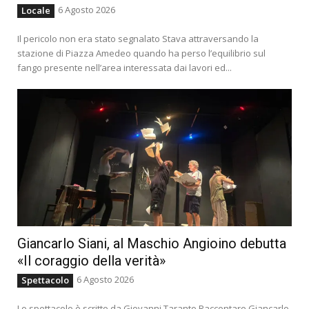
6 Agosto 2026
Locale
Il pericolo non era stato segnalato Stava attraversando la
stazione di Piazza Amedeo quando ha perso l’equilibrio sul
fango presente nell’area interessata dai lavori ed...
Giancarlo Siani, al Maschio Angioino debutta
«Il coraggio della verità»
6 Agosto 2026
Spettacolo
Lo spettacolo è scritto da Giovanni Taranto Raccontare Giancarlo