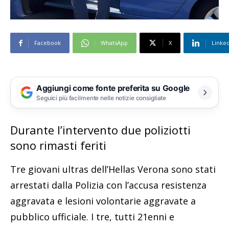
Facebook
WhatsApp
X
Linke
Aggiungi come fonte preferita su Google
Seguici più facilmente nelle notizie consigliate
Durante l’intervento due poliziotti
sono rimasti feriti
Tre giovani ultras dell’Hellas Verona sono stati
arrestati dalla Polizia con l’accusa resistenza
aggravata e lesioni volontarie aggravate a
pubblico ufficiale. I tre, tutti 21enni e