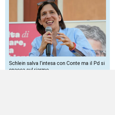
Schlein salva l’intesa con Conte ma il Pd si
spacca sul riarmo
6 Agosto 2026
Sud Politica
I riformisti accusano la segretaria: cedimento alle
posizioni del M5S Elly Schlein salva il compromesso con
Giuseppe Conte sulle spese militari, ma perde, ancora
una...