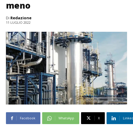
meno
Di
Redazione
11 LUGLIO 2022
Facebook
WhatsApp
X
Linke