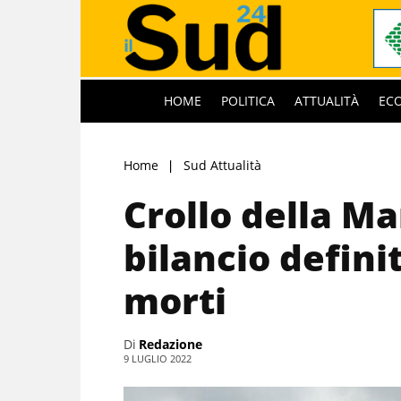
HOME
POLITICA
ATTUALITÀ
EC
Home
Sud Attualità
Crollo della Ma
bilancio definit
morti
Di
Redazione
9 LUGLIO 2022