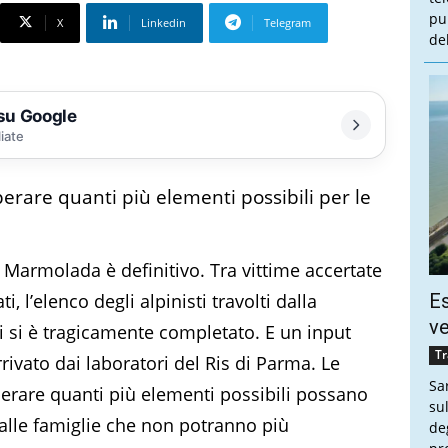
pu
X
Linkedin
Telegram
de
 su Google
liate
erare quanti più elementi possibili per le
la Marmolada è definitivo. Tra vittime accertate
i, l’elenco degli alpinisti travolti dalla
Es
ve
i si è tragicamente completato. E un input
Tr
ivato dai laboratori del Ris di Parma. Le
Sa
erare quanti più elementi possibili possano
sul
 alle famiglie che non potranno più
de