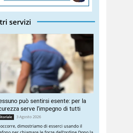
tri servizi
ssuno può sentirsi esente: per la
curezza serve l’impegno di tutti
3 Agosto 2026
itoriale
 occorre, dimostriamo di esserci usando il
lefono per chiamare le forze dell’ordine Dopo la