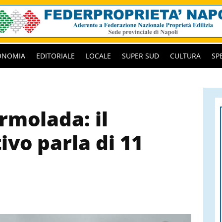
ONOMIA
EDITORIALE
LOCALE
SUPER SUD
CULTURA
SP
rmolada: il
ivo parla di 11