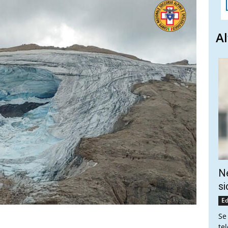
Al
Ne
si
Ed
Se
te