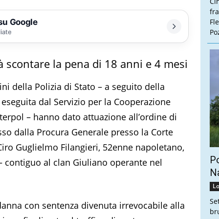
Ci
fr
 su Google
Fl
Poz
liate
à scontare la pena di 18 anni e 4 mesi
i della Polizia di Stato – a seguito della
i eseguita dal Servizio per la Cooperazione
nterpol – hanno dato attuazione all’ordine di
sso dalla Procura Generale presso la Corte
 Ciro Guglielmo Filangieri, 52enne napoletano,
Po
– contiguo al clan Giuliano operante nel
Na
Lo
Se
danna con sentenza divenuta irrevocabile alla
br