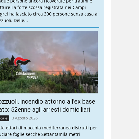
nque persone ancora ricoverate per traumi e
atture La forte scossa registrata nei Campi
egrei ha lasciato circa 300 persone senza casa a
zuoli. Delle...
zzuoli, incendio attorno all’ex base
to: 52enne agli arresti domiciliari
3 Agosto 2026
cale
tte ettari di macchia mediterranea distrutti per
uciare foglie secche Settantamila metri