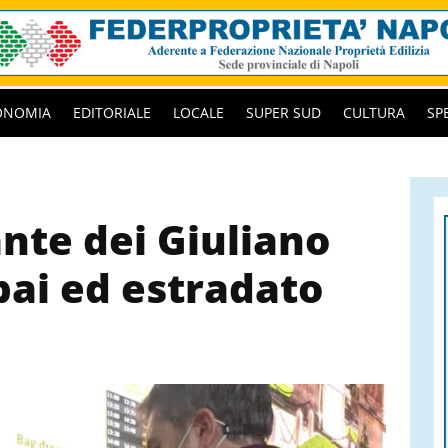
ONOMIA
EDITORIALE
LOCALE
SUPER SUD
CULTURA
SP
nte dei Giuliano
bai ed estradato