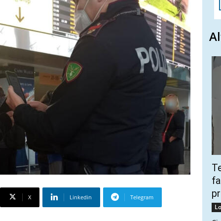
Al
Te
fa
pr
X
Linkedin
Telegram
Lo