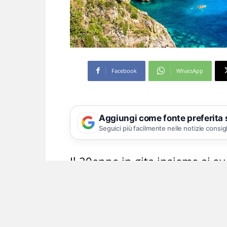
Facebook
WhatsApp
Aggiungi come fonte preferita
Seguici più facilmente nelle notizie consig
Il 20enne in gita insieme ai su
E’ stato trasferito a Napoli su ordin
perso la vita questa mattina a Capri 
spiaggia libera, proprio alle spalle 