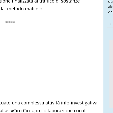
one finalizzata al traffico di sostanze
qu
al
 dal metodo mafioso.
del
Pubblicità
tuato una complessa attività info-investigativa
 alias «Ciro Ciro», in collaborazione con il