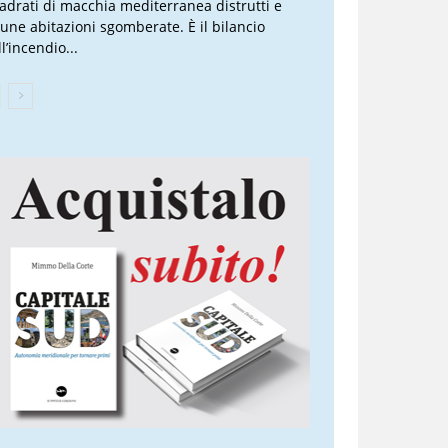
adrati di macchia mediterranea distrutti e
cune abitazioni sgomberate. È il bilancio
l’incendio...