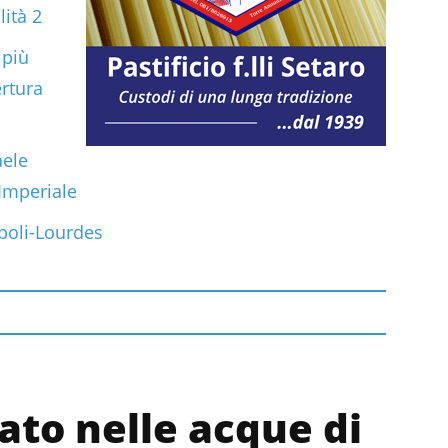
lità 2
 più
ertura
aele
 Imperiale
poli-Lourdes
to nelle acque di