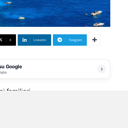
X
Linkedin
Telegram
 su Google
liate
oi familiari
e del magistrato il cadavere del 20enne che ha
dopo essersi tuffato in mare su quel tratto di
del porto di Marina Grande. Il giovane, insieme