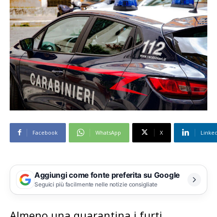
Facebook
WhatsApp
X
Linke
Aggiungi come fonte preferita su Google
Seguici più facilmente nelle notizie consigliate
Almeno una quarantina i furti