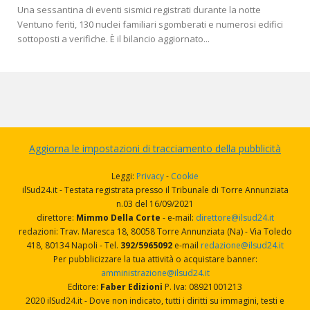
Una sessantina di eventi sismici registrati durante la notte
Ventuno feriti, 130 nuclei familiari sgomberati e numerosi edifici
sottoposti a verifiche. È il bilancio aggiornato...
Aggiorna le impostazioni di tracciamento della pubblicità
Leggi:
Privacy
-
Cookie
ilSud24.it - Testata registrata presso il Tribunale di Torre Annunziata
n.03 del 16/09/2021
direttore:
Mimmo Della Corte
- e-mail:
direttore@ilsud24.it
redazioni: Trav. Maresca 18, 80058 Torre Annunziata (Na) - Via Toledo
418, 80134 Napoli - Tel.
392/5965092
e-mail
redazione@ilsud24.it
Per pubblicizzare la tua attività o acquistare banner:
amministrazione@ilsud24.it
Editore:
Faber Edizioni
P. Iva: 08921001213
2020 ilSud24.it - Dove non indicato, tutti i diritti su immagini, testi e