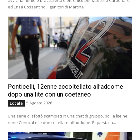
avvicinamento e braccialetto elettronico per Marcello Carbonaro
ed Enza Cossentino, i genitori di Martina...
Ponticelli, 12enne accoltellato all’addome
dopo una lite con un coetaneo
5 Agosto 2026
Locale
Una serie di sfottò scambiati in una chat di gruppo, poi la lite nel
rione Conocal e le due coltellate all’addome. È questa la...