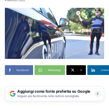
4 MAGGIO 2022
Facebook
WhatsApp
X
Linke
Aggiungi come fonte preferita su Google
Seguici più facilmente nelle notizie consigliate