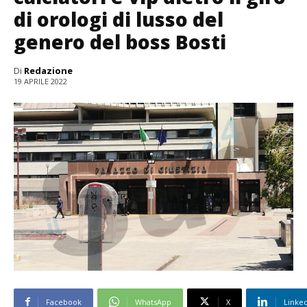
di orologi di lusso del
genero del boss Bosti
Di
Redazione
19 APRILE 2022
Facebook
WhatsApp
X
Linke