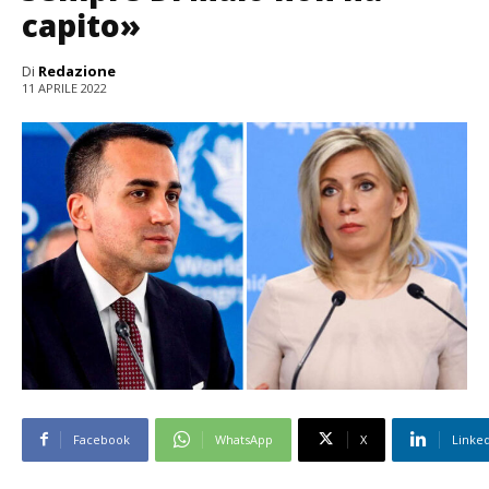
capito»
Di
Redazione
11 APRILE 2022
Facebook
WhatsApp
X
Linke