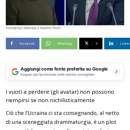
Volodymyr Zelensky e Vladmir Putin
Facebook
WhatsApp
X
Linke
Aggiungi come fonte preferita su Google
Seguici più facilmente nelle notizie consigliate
I vuoti a perdere (gli avatar) non possono
riempirsi se non nichilisticamente
Ciò che l’Ucraina ci sta consegnando, al netto
di una sceneggiata drammaturgia, è un plot