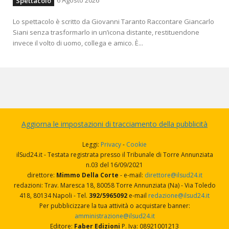
6 Agosto 2026
Spettacolo
Lo spettacolo è scritto da Giovanni Taranto Raccontare Giancarlo
Siani senza trasformarlo in un’icona distante, restituendone
invece il volto di uomo, collega e amico. È...
Aggiorna le impostazioni di tracciamento della pubblicità
Leggi:
Privacy
-
Cookie
ilSud24.it - Testata registrata presso il Tribunale di Torre Annunziata
n.03 del 16/09/2021
direttore:
Mimmo Della Corte
- e-mail:
direttore@ilsud24.it
redazioni: Trav. Maresca 18, 80058 Torre Annunziata (Na) - Via Toledo
418, 80134 Napoli - Tel.
392/5965092
e-mail
redazione@ilsud24.it
Per pubblicizzare la tua attività o acquistare banner:
amministrazione@ilsud24.it
Editore:
Faber Edizioni
P. Iva: 08921001213