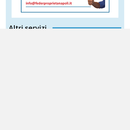
Altri servizi
Aeroporto di Grazzanise, Simeone: «Fico
non ha mai frenato, polemiche strumentali»
1 Agosto 2026
Sud Politica