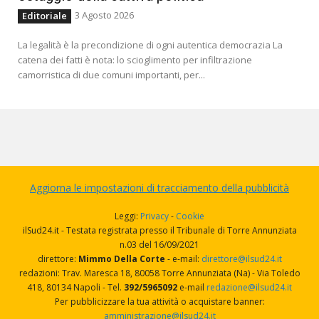
3 Agosto 2026
Editoriale
La legalità è la precondizione di ogni autentica democrazia La
catena dei fatti è nota: lo scioglimento per infiltrazione
camorristica di due comuni importanti, per...
Aggiorna le impostazioni di tracciamento della pubblicità
Leggi:
Privacy
-
Cookie
ilSud24.it - Testata registrata presso il Tribunale di Torre Annunziata
n.03 del 16/09/2021
direttore:
Mimmo Della Corte
- e-mail:
direttore@ilsud24.it
redazioni: Trav. Maresca 18, 80058 Torre Annunziata (Na) - Via Toledo
418, 80134 Napoli - Tel.
392/5965092
e-mail
redazione@ilsud24.it
Per pubblicizzare la tua attività o acquistare banner:
amministrazione@ilsud24.it