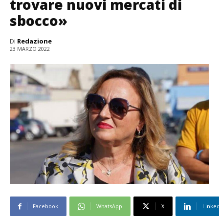
trovare nuovi mercati di
sbocco»
Di
Redazione
23 MARZO 2022
Facebook
WhatsApp
X
Linke