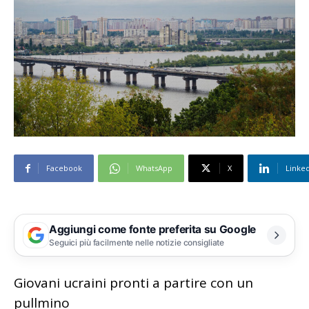
Facebook
WhatsApp
X
Linke
Aggiungi come fonte preferita su Google
Seguici più facilmente nelle notizie consigliate
Giovani ucraini pronti a partire con un
pullmino