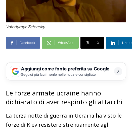
Volodymyr Zelensky
Facebook
WhatsApp
X
Linke
Aggiungi come fonte preferita su Google
Seguici più facilmente nelle notizie consigliate
Le forze armate ucraine hanno
dichiarato di aver respinto gli attacchi
La terza notte di guerra in Ucraina ha visto le
forze di Kiev resistere strenuamente agli