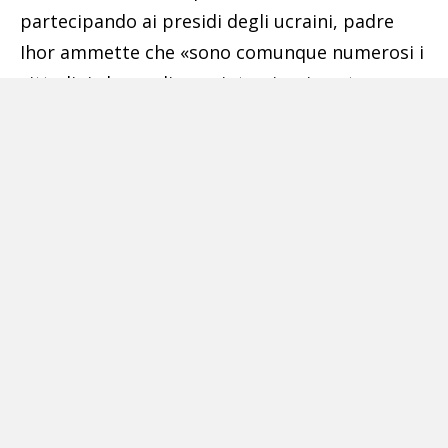
partecipando ai presidi degli ucraini, padre
Ihor ammette che «sono comunque numerosi i
cittadini che vogliono aiutarci e ci portano
alimentari, medicinali che poi verranno inviati
in Ucraina ai nostri soldati e alla popolazione.
Abbiamo anche un Iban per eventuali doni in
danaro». «Ho incontrato il sindaco di Caserta –
spiega – che mi ha manifestato la vicinanza
della città. E’ bello vedere questo senso di
solidarietà, ci fa sentire meno soli, ma ripeto,
abbiamo bisogno di un supporto di fatto che
sia immediato. La situazione in Ucraina è
gravissima, la gente si sente persa e
abbandonata».