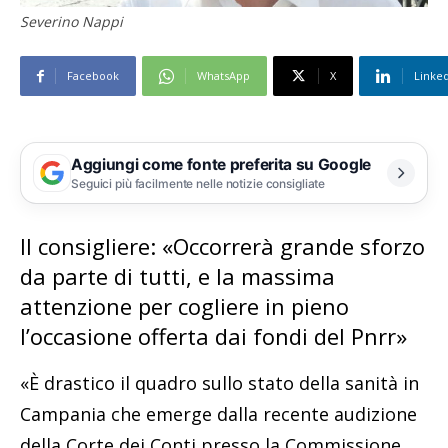
Severino Nappi
Facebook
WhatsApp
X
Linke
Aggiungi come fonte preferita su Google
Seguici più facilmente nelle notizie consigliate
Il consigliere: «Occorrerà grande sforzo
da parte di tutti, e la massima
attenzione per cogliere in pieno
l’occasione offerta dai fondi del Pnrr»
«È drastico il quadro sullo stato della sanità in
Campania che emerge dalla recente audizione
della Corte dei Conti presso la Commissione