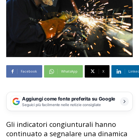
Facebook
WhatsApp
X
Linke
Aggiungi come fonte preferita su Google
Seguici più facilmente nelle notizie consigliate
Gli indicatori congiunturali hanno
continuato a segnalare una dinamica