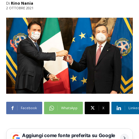
Di
Rino Nania
2 OTTOBRE 2021
Facebook
WhatsApp
X
Linke
Aggiungi come fonte preferita su Google