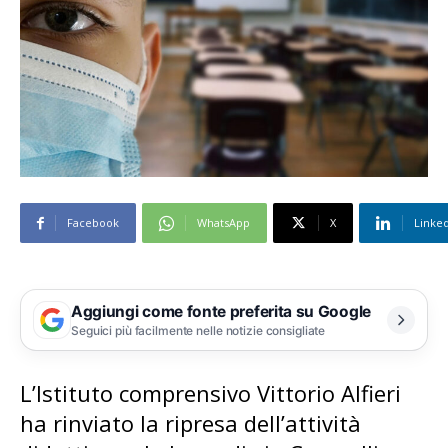
Facebook
WhatsApp
X
Linke
Aggiungi come fonte preferita su Google
Seguici più facilmente nelle notizie consigliate
L’Istituto comprensivo Vittorio Alfieri
ha rinviato la ripresa dell’attività