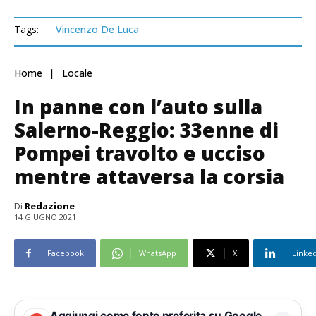
Tags:
Vincenzo De Luca
Home
Locale
In panne con l’auto sulla
Salerno-Reggio: 33enne di
Pompei travolto e ucciso
mentre attaversa la corsia
Di
Redazione
14 GIUGNO 2021
Facebook
WhatsApp
X
Linke
Aggiungi come fonte preferita su Google