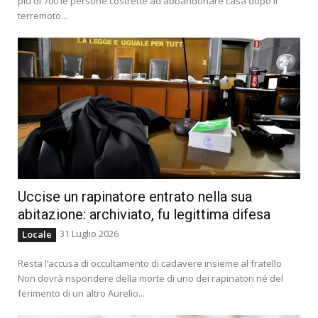
più di 700 le persone costrette ad abbandonare casa dopo il
terremoto...
Uccise un rapinatore entrato nella sua
abitazione: archiviato, fu legittima difesa
31 Luglio 2026
Locale
Resta l’accusa di occultamento di cadavere insieme al fratello
Non dovrà rispondere della morte di uno dei rapinatori né del
ferimento di un altro Aurelio...