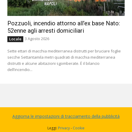
Pozzuoli, incendio attorno all’ex base Nato:
52enne agli arresti domiciliari
3 Agosto 2026
Locale
Sette ettari di macchia mediterranea distrutti per bruciare foglie
secche Settantamila metri quadrati di macchia mediterranea
distrutti e alcune abitazioni sgomberate. È il bilancio
dell’incendio...
Aggiorna le impostazioni di tracciamento della pubblicità
Leggi:
Privacy
-
Cookie