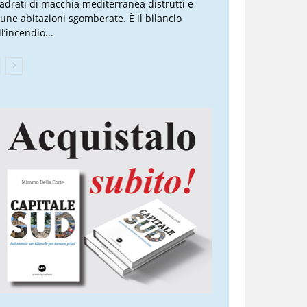
adrati di macchia mediterranea distrutti e
cune abitazioni sgomberate. È il bilancio
l’incendio...