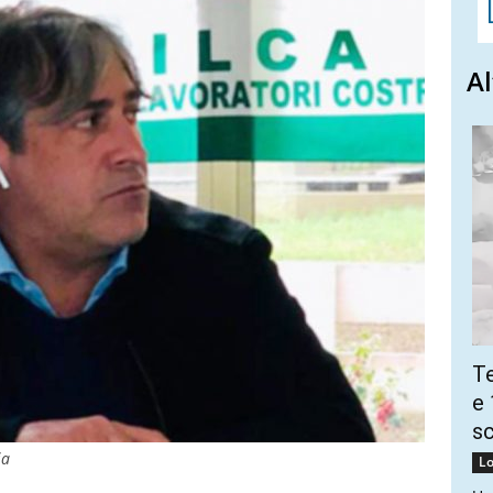
Al
Te
e 
sc
ia
Lo