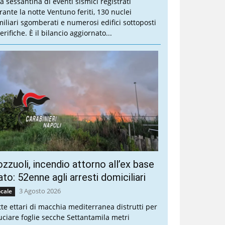
a sessantina di eventi sismici registrati
rante la notte Ventuno feriti, 130 nuclei
miliari sgomberati e numerosi edifici sottoposti
erifiche. È il bilancio aggiornato...
zzuoli, incendio attorno all’ex base
to: 52enne agli arresti domiciliari
3 Agosto 2026
cale
tte ettari di macchia mediterranea distrutti per
uciare foglie secche Settantamila metri