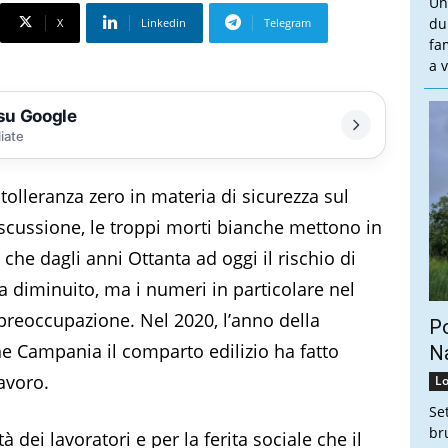
Un
du
X
Linkedin
Telegram
fa
a v
 su Google
liate
tolleranza zero in materia di sicurezza sul
iscussione, le troppi morti bianche mettono in
 che dagli anni Ottanta ad oggi il rischio di
a diminuito, ma i numeri in particolare nel
preoccupazione. Nel 2020, l’anno della
Po
e Campania il comparto edilizio ha fatto
Na
avoro.
Lo
Se
br
dei lavoratori e per la ferita sociale che il