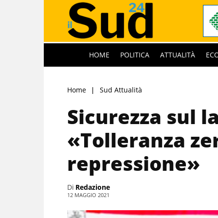
HOME
POLITICA
ATTUALITÀ
EC
Home
Sud Attualità
Sicurezza sul la
«Tolleranza ze
repressione»
Di
Redazione
12 MAGGIO 2021