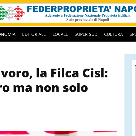
ONOMIA
EDITORIALE
LOCALE
SUPER SUD
CULTURA
SP
voro, la Filca Cisl:
ro ma non solo