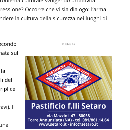
 problema culturale svolgendo un’attività
essione? Occorre che vi sia dialogo: l’arma
ndere la cultura della sicurezza nei luoghi di
Secondo
Pubblicità
nata sul
lla
li del
riplice
vi). Il
 una