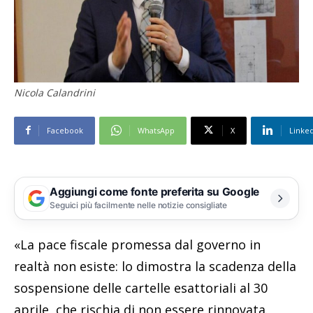
Nicola Calandrini
Facebook
WhatsApp
X
Linke
Aggiungi come fonte preferita su Google
Seguici più facilmente nelle notizie consigliate
«La pace fiscale promessa dal governo in
realtà non esiste: lo dimostra la scadenza della
sospensione delle cartelle esattoriali al 30
aprile, che rischia di non essere rinnovata.