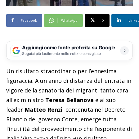
Facebook
WhatsApp
X
Linke
Aggiungi come fonte preferita su Google
Seguici più facilmente nelle notizie consigliate
Un risultato straordinario per l’ennesima
figuraccia. A un anno di distanza dell’entrata in
vigore della sanatoria dei migranti tanto cara
all’ex ministro
Teresa Bellanova
e al suo
leader
Matteo Renzi
, contenuta nel Decreto
Rilancio del governo Conte, emerge tutta
l’inutilità del provvedimento che l’esponente di
Italia Viva aveva definito «un risultato