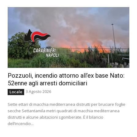
Pozzuoli, incendio attorno all’ex base Nato:
52enne agli arresti domiciliari
3 Agosto 2026
Locale
Sette ettari di macchia mediterranea distrutti per bruciare foglie
secche Settantamila metri quadrati di macchia mediterranea
distrutti e alcune abitazioni sgomberate. È il bilancio
dell’incendio...