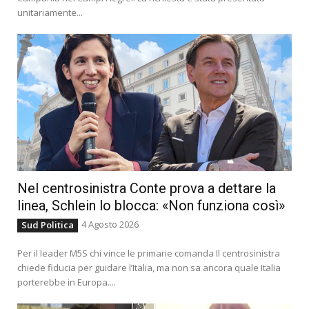
unitariamente...
Nel centrosinistra Conte prova a dettare la
linea, Schlein lo blocca: «Non funziona così»
4 Agosto 2026
Sud Politica
Per il leader M5S chi vince le primarie comanda Il centrosinistra
chiede fiducia per guidare l’Italia, ma non sa ancora quale Italia
porterebbe in Europa....