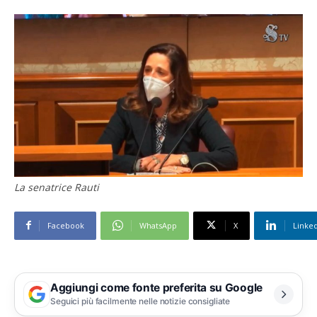
La senatrice Rauti
Facebook
WhatsApp
X
Linke
Aggiungi come fonte preferita su Google
Seguici più facilmente nelle notizie consigliate