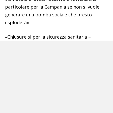
particolare per la Campania se non si vuole
generare una bomba sociale che presto
esploderà».
«Chiusure si per la sicurezza sanitaria –
conclude il commissario regionale di Fratelli
d’Italia in Campania – ma occorrono anche
indennizzi veri e capacità di vaccinare
celermente. Il Governo Draghi non ha segnato
nessun cambio di passo e De Luca ha scaricato
le sue incapacità gestionali sui cittadini, per
mesi ha chiuso tutto perché è l’unica soluzione
che trova a sanità inefficiente, trasporti
inadeguati e la mancanza di ogni