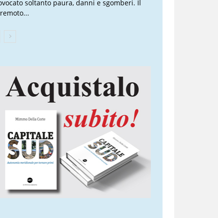
ovocato soltanto paura, danni e sgomberi. Il
rremoto...