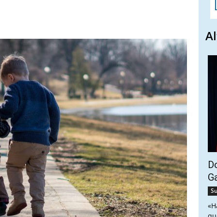
Al
Do
G
Su
«H
qu