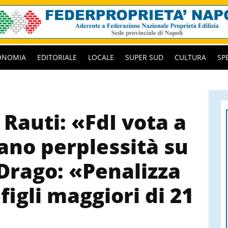
ONOMIA
EDITORIALE
LOCALE
SUPER SUD
CULTURA
SP
Rauti: «FdI vota a
ano perplessità su
 Drago: «Penalizza
figli maggiori di 21