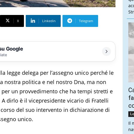
ac
Str
X
Linkedin
Telegram
 su Google
liate
sulla legge delega per l’assegno unico perché le
lla nostra politica e nel nostro Dna, ma non
Ca
per un provvedimento che ha tempi stretti e
fa
A dirlo è il vicepresidente vicario di Fratelli
co
l corso del suo intervento in dichiarazione di
Lo
assegno unico.
Il
na