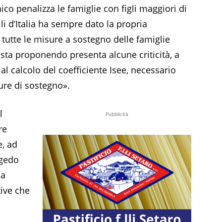
co penalizza le famiglie con figli maggiori di
li d’Italia ha sempre dato la propria
 tutte le misure a sostegno delle famiglie
 sta proponendo presenta alcune criticità, a
o al calcolo del coefficiente Isee, necessario
ure di sostegno».
l
Pubblicità
re
e, ad
ngedo
 a
ive che