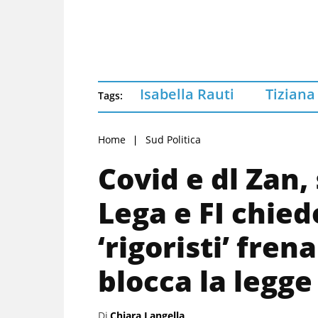
Isabella Rauti
Tiziana
Tags:
Home
Sud Politica
Covid e dl Zan, 
Lega e FI chie
‘rigoristi’ fren
blocca la legge
Di
Chiara Langella