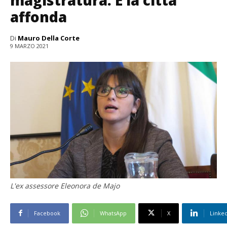
affonda
Di
Mauro Della Corte
9 MARZO 2021
L'ex assessore Eleonora de Majo
Facebook
WhatsApp
X
Linke